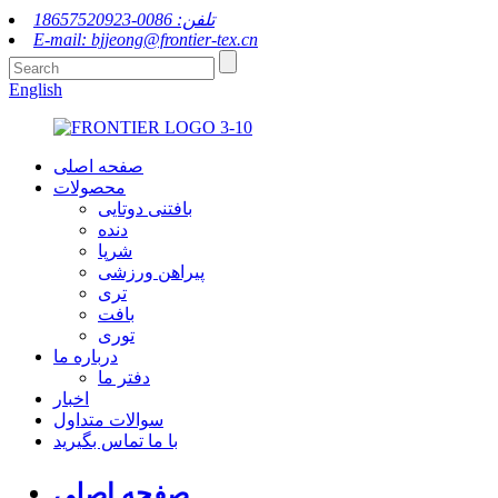
تلفن: 0086-18657520923
E-mail: bjjeong@frontier-tex.cn
English
صفحه اصلی
محصولات
بافتنی دوتایی
دنده
شرپا
پیراهن ورزشی
تری
بافت
توری
درباره ما
دفتر ما
اخبار
سوالات متداول
با ما تماس بگیرید
صفحه اصلی