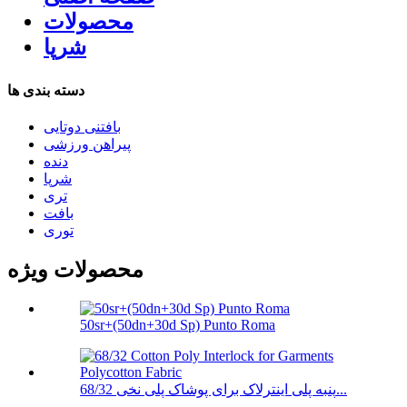
محصولات
شرپا
دسته بندی ها
بافتنی دوتایی
پیراهن ورزشی
دنده
شرپا
تری
بافت
توری
محصولات ویژه
50sr+(50dn+30d Sp) Punto Roma
68/32 پنبه پلی اینترلاک برای پوشاک پلی نخی...