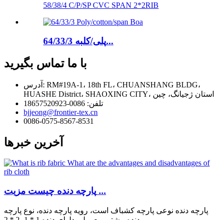
58/38/4 C/P/SP CVC SPAN 2*2RIB
64/33/3 پلی/کلبه...
با ما تماس بگیرید
آدرس: RM#19A-1، 18th FL، CHUANSHANG BLDG،
HUASHE District، SHAOXING CITY، استان ژجیانگ، چین
تلفن: 0086-18657520923
bjjeong@frontier-tex.cn
0086-0575-8567-8531
آخرین خبرها
پارچه دنده چیست مزیت ...
پارچه دنده نوعی پارچه کشباف است، رویه پارچه دنده، نوع پارچه
دنده بیشتر، معمولی دارای دنده 1 * 1، 2 * 2 ...