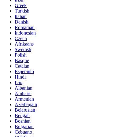
Greek
Turkish
Italian
Danish
Romanian
Indonesian
Czech
Afrikaans
Swedish
Polish
Basque
Catalan
Esperanto
Hindi
Lao
Albanian
Amharic
Armenian
Azerbaijani
Belarusian
Bengali
Bosnian
Bulgarian
Cebuano