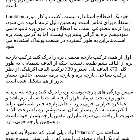
است.
Lambhair خود یک اصطلاح استاندارد نیست، کسب و کار مورد
استفاده برای تماس است، به همین دلیل ترمه نامیده می شود،
زیرا ترمه مصنوعی است، به اصطلاح بره، موی بره نامیده نمی
شود.پشم بره به گرانی پشم بره نیست، اما به گرمی پشم بره
است.بنابراین به طور گسترده در صنعت پوشاک استفاده می
شود.
اول از همه، ترکیب پارچه مخملی بره را درک کنید.ترکیب پارچه
بره از الیاف پشم طبیعی نیست، بلکه از الیاف شیمیایی، به طور
کلی 70٪ الیاف پلی استر و 30٪ ترکیب الیاف اکریلیک، از نظر
ترکیب نساجی، پارچه بره و پارچه ترمه طبیعی خالص، بسیار
دور از هم تشکیل شده است.
سپس ویژگی های پارچه پوست بره را درک کنید.پارچه لبه بره به
طور ویژه تحت درمان قرار گرفته است تا بسیار نرم باشد و
عملکرد حرارتی خوبی دارد.به دلیل پارچه فیبر شیمیایی، تولید
الکتریسیته ساکن بسیار آسان است.پشم بره با سرعت بالا به
صورت تار بافته می شود، بنابراین تنفس پارچه بسیار خوب است
و همچنین پارچه خوبی دارد.
الیاف پلی استر که معمولاً به عنوان "dacron" شناخته می
شود.این یک الیاف مصنوعی است که از پلی استر ریسیده شده