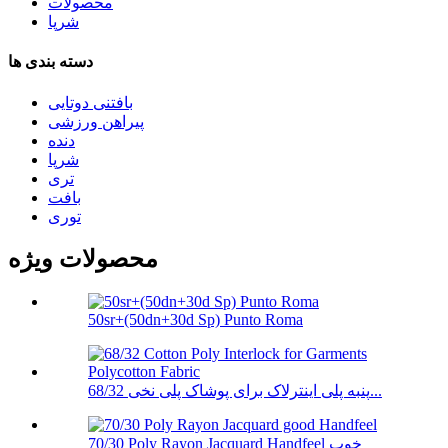
محصولات
شرپا
دسته بندی ها
بافتنی دوتایی
پیراهن ورزشی
دنده
شرپا
تری
بافت
توری
محصولات ویژه
50sr+(50dn+30d Sp) Punto Roma
68/32 پنبه پلی اینترلاک برای پوشاک پلی نخی...
70/30 Poly Rayon Jacquard Handfeel خوب