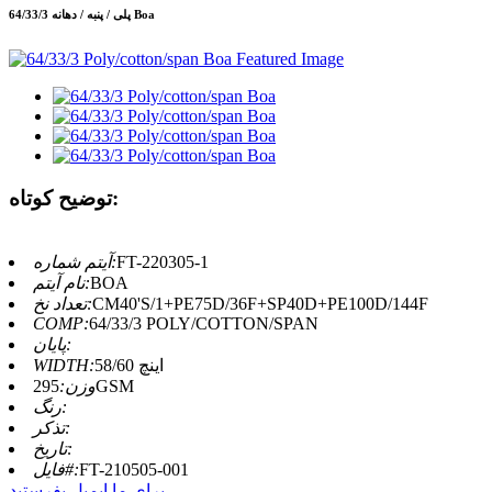
64/33/3 پلی / پنبه / دهانه Boa
توضیح کوتاه:
FT-220305-1
آیتم شماره:
BOA
نام آیتم:
CM40'S/1+PE75D/36F+SP40D+PE100D/144F
تعداد نخ:
COMP:
64/33/3 POLY/COTTON/SPAN
پایان:
58/60 اینچ
WIDTH:
295GSM
وزن:
رنگ:
تذکر:
تاریخ:
FT-210505-001
فایل#:
برای ما ایمیل بفرستید