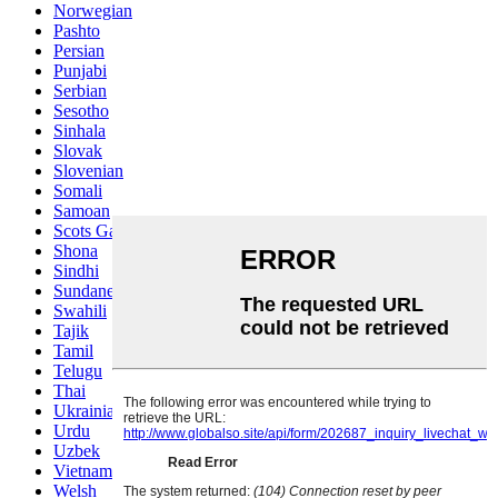
Norwegian
Pashto
Persian
Punjabi
Serbian
Sesotho
Sinhala
Slovak
Slovenian
Somali
Samoan
Scots Gaelic
Shona
Sindhi
Sundanese
Swahili
Tajik
Tamil
Telugu
Thai
Ukrainian
Urdu
Uzbek
Vietnamese
Welsh