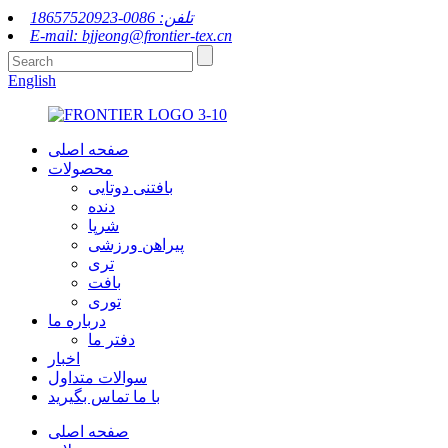
تلفن: 0086-18657520923
E-mail: bjjeong@frontier-tex.cn
English
صفحه اصلی
محصولات
بافتنی دوتایی
دنده
شرپا
پیراهن ورزشی
تری
بافت
توری
درباره ما
دفتر ما
اخبار
سوالات متداول
با ما تماس بگیرید
صفحه اصلی